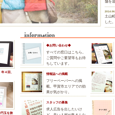
舗を
2014.06
土山
した
◆お問い合わせ◆
すべての窓口はこちら。
ご質問やご要望等もお待
ちしています。
。年４回、
情報誌への掲載
フリーペーパーへの掲
載。甲賀市エリアでの効
果が気がかり。
スタッフの募集
求人広告を出したいけ
0円玉を旅
ど、良い人材が集まらな