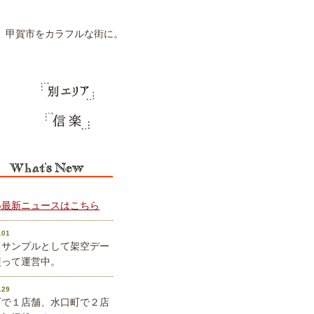
甲賀市をカラフルな街に。
い最新ニュースはこちら
.01
、サンプルとして架空デー
使って運営中。
.29
町で１店舗、水口町で２店